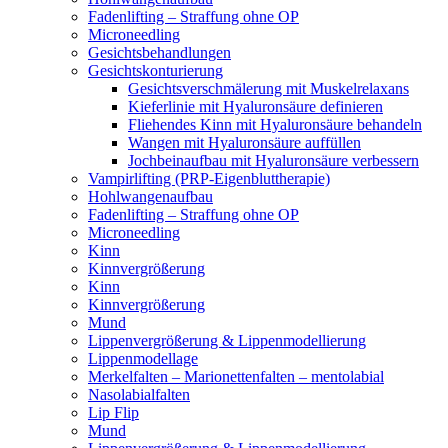
Fadenlifting – Straffung ohne OP
Microneedling
Gesichtsbehandlungen
Gesichtskonturierung
Gesichtsverschmälerung mit Muskelrelaxans
Kieferlinie mit Hyaluronsäure definieren
Fliehendes Kinn mit Hyaluronsäure behandeln
Wangen mit Hyaluronsäure auffüllen
Jochbeinaufbau mit Hyaluronsäure verbessern
Vampirlifting (PRP-Eigenbluttherapie)
Hohlwangenaufbau
Fadenlifting – Straffung ohne OP
Microneedling
Kinn
Kinnvergrößerung
Kinn
Kinnvergrößerung
Mund
Lippenvergrößerung & Lippenmodellierung
Lippenmodellage
Merkelfalten – Marionettenfalten – mentolabial
Nasolabialfalten
Lip Flip
Mund