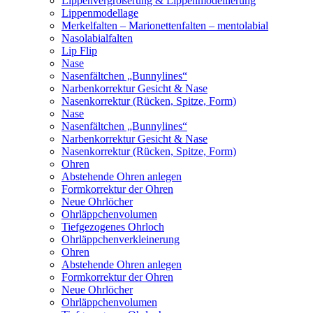
Lippenvergrößerung & Lippenmodellierung
Lippenmodellage
Merkelfalten – Marionettenfalten – mentolabial
Nasolabialfalten
Lip Flip
Nase
Nasenfältchen „Bunnylines“
Narbenkorrektur Gesicht & Nase
Nasenkorrektur (Rücken, Spitze, Form)
Nase
Nasenfältchen „Bunnylines“
Narbenkorrektur Gesicht & Nase
Nasenkorrektur (Rücken, Spitze, Form)
Ohren
Abstehende Ohren anlegen
Formkorrektur der Ohren
Neue Ohrlöcher
Ohrläppchenvolumen
Tiefgezogenes Ohrloch
Ohrläppchenverkleinerung
Ohren
Abstehende Ohren anlegen
Formkorrektur der Ohren
Neue Ohrlöcher
Ohrläppchenvolumen