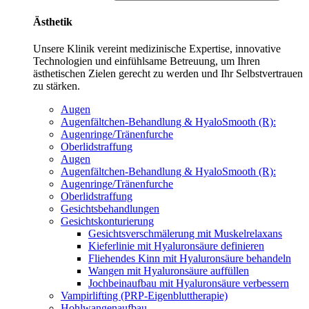
Ästhetik
Unsere Klinik vereint medizinische Expertise, innovative
Technologien und einfühlsame Betreuung, um Ihren
ästhetischen Zielen gerecht zu werden und Ihr Selbstvertrauen
zu stärken.
Augen
Augenfältchen-Behandlung & HyaloSmooth (R):
Augenringe/Tränenfurche
Oberlidstraffung
Augen
Augenfältchen-Behandlung & HyaloSmooth (R):
Augenringe/Tränenfurche
Oberlidstraffung
Gesichtsbehandlungen
Gesichtskonturierung
Gesichtsverschmälerung mit Muskelrelaxans
Kieferlinie mit Hyaluronsäure definieren
Fliehendes Kinn mit Hyaluronsäure behandeln
Wangen mit Hyaluronsäure auffüllen
Jochbeinaufbau mit Hyaluronsäure verbessern
Vampirlifting (PRP-Eigenbluttherapie)
Hohlwangenaufbau