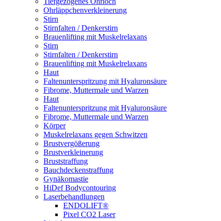
Tiefgezogenes Ohrloch
Ohrläppchenverkleinerung
Stirn
Stirnfalten / Denkerstirn
Brauenlifting mit Muskelrelaxans
Stirn
Stirnfalten / Denkerstirn
Brauenlifting mit Muskelrelaxans
Haut
Faltenunterspritzung mit Hyaluronsäure
Fibrome, Muttermale und Warzen
Haut
Faltenunterspritzung mit Hyaluronsäure
Fibrome, Muttermale und Warzen
Körper
Muskelrelaxans gegen Schwitzen
Brustvergößerung
Brustverkleinerung
Bruststraffung
Bauchdeckenstraffung
Gynäkomastie
HiDef Bodycontouring
Laserbehandlungen
ENDOLIFT®
Pixel CO2 Laser