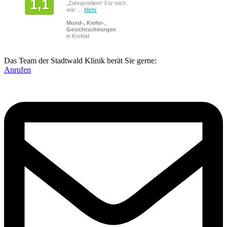
1,1
„Zahnproblem“ Für mich
war …
Mehr
Mund-, Kiefer-,
Gesichtschirurgen
in Krefeld
Das Team der Stadtwald Klinik berät Sie gerne:
Anrufen