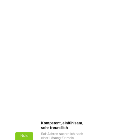
Kompetent, einfühlsam,
Von Patienten
sehr freundlich
bewertet mit
Seit Jahren suchte ich nach
Note
einer Lösung für mein