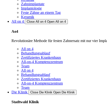
Zahnimplantate
Implantologie
Feste Zähne an einem Tag
Keramik
All on 4
Close All on 4
Open All on 4
Ao4
Revolutionäre Methode für festen Zahnersatz mit nur vier Implan
All on 4
Behandlungsablauf
Zertifiziertes Krankenhaus
All-on-4 Komptenzzentrum
Team
All on 4
Behandlungsablauf
Zertifiziertes Krankenhaus
All-on-4 Komptenzzentrum
Team
Die Klinik
Close Die Klinik
Open Die Klinik
Stadtwald Klinik