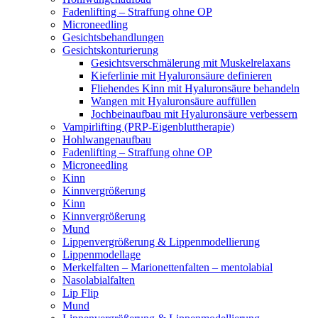
Fadenlifting – Straffung ohne OP
Microneedling
Gesichtsbehandlungen
Gesichtskonturierung
Gesichtsverschmälerung mit Muskelrelaxans
Kieferlinie mit Hyaluronsäure definieren
Fliehendes Kinn mit Hyaluronsäure behandeln
Wangen mit Hyaluronsäure auffüllen
Jochbeinaufbau mit Hyaluronsäure verbessern
Vampirlifting (PRP-Eigenbluttherapie)
Hohlwangenaufbau
Fadenlifting – Straffung ohne OP
Microneedling
Kinn
Kinnvergrößerung
Kinn
Kinnvergrößerung
Mund
Lippenvergrößerung & Lippenmodellierung
Lippenmodellage
Merkelfalten – Marionettenfalten – mentolabial
Nasolabialfalten
Lip Flip
Mund