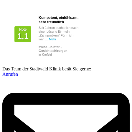
Kompetent, einfühlsam,
Von Patienten
sehr freundlich
bewertet mit
Seit Jahren suchte ich nach
Note
einer Lösung für mein
1,1
„Zahnproblem“ Für mich
war …
Mehr
Mund-, Kiefer-,
Gesichtschirurgen
in Krefeld
Das Team der Stadtwald Klinik berät Sie gerne:
Anrufen