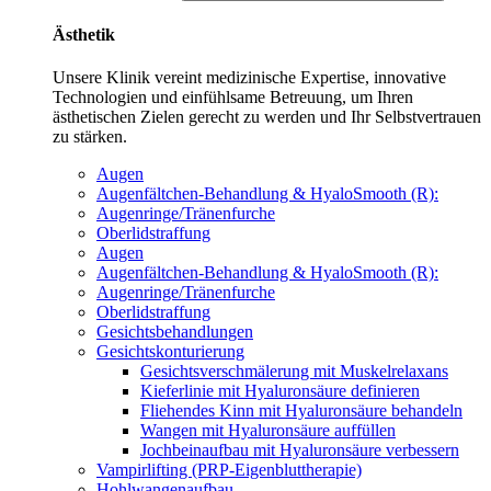
Ästhetik
Unsere Klinik vereint medizinische Expertise, innovative
Technologien und einfühlsame Betreuung, um Ihren
ästhetischen Zielen gerecht zu werden und Ihr Selbstvertrauen
zu stärken.
Augen
Augenfältchen-Behandlung & HyaloSmooth (R):
Augenringe/Tränenfurche
Oberlidstraffung
Augen
Augenfältchen-Behandlung & HyaloSmooth (R):
Augenringe/Tränenfurche
Oberlidstraffung
Gesichtsbehandlungen
Gesichtskonturierung
Gesichtsverschmälerung mit Muskelrelaxans
Kieferlinie mit Hyaluronsäure definieren
Fliehendes Kinn mit Hyaluronsäure behandeln
Wangen mit Hyaluronsäure auffüllen
Jochbeinaufbau mit Hyaluronsäure verbessern
Vampirlifting (PRP-Eigenbluttherapie)
Hohlwangenaufbau