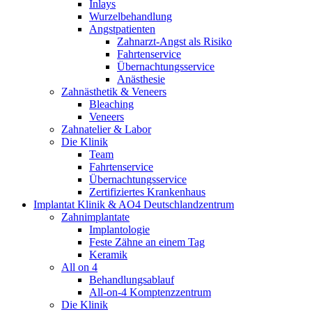
Inlays
Wurzelbehandlung
Angstpatienten
Zahnarzt-Angst als Risiko
Fahrtenservice
Übernachtungsservice
Anästhesie
Zahnästhetik & Veneers
Bleaching
Veneers
Zahnatelier & Labor
Die Klinik
Team
Fahrtenservice
Übernachtungsservice
Zertifiziertes Krankenhaus
Implantat Klinik & AO4 Deutschlandzentrum
Zahnimplantate
Implantologie
Feste Zähne an einem Tag
Keramik
All on 4
Behandlungsablauf
All-on-4 Komptenzzentrum
Die Klinik