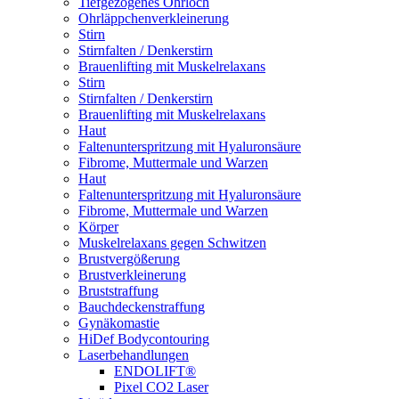
Tiefgezogenes Ohrloch
Ohrläppchenverkleinerung
Stirn
Stirnfalten / Denkerstirn
Brauenlifting mit Muskelrelaxans
Stirn
Stirnfalten / Denkerstirn
Brauenlifting mit Muskelrelaxans
Haut
Faltenunterspritzung mit Hyaluronsäure
Fibrome, Muttermale und Warzen
Haut
Faltenunterspritzung mit Hyaluronsäure
Fibrome, Muttermale und Warzen
Körper
Muskelrelaxans gegen Schwitzen
Brustvergößerung
Brustverkleinerung
Bruststraffung
Bauchdeckenstraffung
Gynäkomastie
HiDef Bodycontouring
Laserbehandlungen
ENDOLIFT®
Pixel CO2 Laser