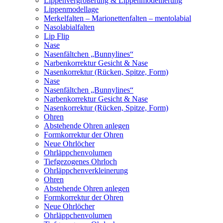
Lippenvergrößerung & Lippenmodellierung
Lippenmodellage
Merkelfalten – Marionettenfalten – mentolabial
Nasolabialfalten
Lip Flip
Nase
Nasenfältchen „Bunnylines“
Narbenkorrektur Gesicht & Nase
Nasenkorrektur (Rücken, Spitze, Form)
Nase
Nasenfältchen „Bunnylines“
Narbenkorrektur Gesicht & Nase
Nasenkorrektur (Rücken, Spitze, Form)
Ohren
Abstehende Ohren anlegen
Formkorrektur der Ohren
Neue Ohrlöcher
Ohrläppchenvolumen
Tiefgezogenes Ohrloch
Ohrläppchenverkleinerung
Ohren
Abstehende Ohren anlegen
Formkorrektur der Ohren
Neue Ohrlöcher
Ohrläppchenvolumen