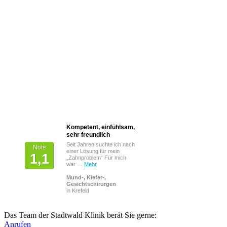
Kompetent, einfühlsam,
Von Patienten
sehr freundlich
bewertet mit
Seit Jahren suchte ich nach
Note
einer Lösung für mein
1,1
„Zahnproblem“ Für mich
war …
Mehr
Mund-, Kiefer-,
Gesichtschirurgen
in Krefeld
Das Team der Stadtwald Klinik berät Sie gerne:
Anrufen