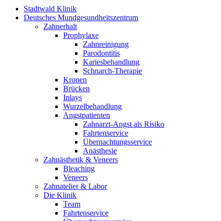
Stadtwald Klinik
Deutsches Mundgesundheitszentrum
Zahnerhalt
Prophylaxe
Zahnreinigung
Parodontitis
Kariesbehandlung
Schnarch-Therapie
Kronen
Brücken
Inlays
Wurzelbehandlung
Angstpatienten
Zahnarzt-Angst als Risiko
Fahrtenservice
Übernachtungsservice
Anästhesie
Zahnästhetik & Veneers
Bleaching
Veneers
Zahnatelier & Labor
Die Klinik
Team
Fahrtenservice