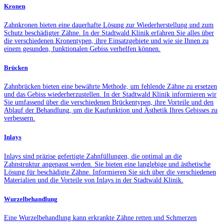
Kronen
Zahnkronen bieten eine dauerhafte Lösung zur Wiederherstellung und zum
Schutz beschädigter Zähne. In der Stadtwald Klinik erfahren Sie alles über
die verschiedenen Kronentypen, ihre Einsatzgebiete und wie sie Ihnen zu
einem gesunden, funktionalen Gebiss verhelfen können.
Brücken
Zahnbrücken bieten eine bewährte Methode, um fehlende Zähne zu ersetzen
und das Gebiss wiederherzustellen. In der Stadtwald Klinik informieren wir
Sie umfassend über die verschiedenen Brückentypen, ihre Vorteile und den
Ablauf der Behandlung, um die Kaufunktion und Ästhetik Ihres Gebisses zu
verbessern.
Inlays
Inlays sind präzise gefertigte Zahnfüllungen, die optimal an die
Zahnstruktur angepasst werden. Sie bieten eine langlebige und ästhetische
Lösung für beschädigte Zähne. Informieren Sie sich über die verschiedenen
Materialien und die Vorteile von Inlays in der Stadtwald Klinik.
Wurzelbehandlung
Eine Wurzelbehandlung kann erkrankte Zähne retten und Schmerzen