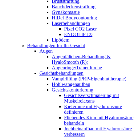
Bruststraffung
Bauchdeckenstraffung
Gynäkomastie
HiDef Bodycontouring
Laserbehandlungen
Pixel CO2 Laser
ENDOLIFT®
Lipödem
Behandlungen für Ihr Gesicht
Augen
Augenfältchen-Behandlung &
HyaloSmooth (R):
Augenringe/Tränenfurche
Gesichtsbehandlungen
Vampirlifting (PRP-Eigenbluttherapie)
Hohlwangenaufbau
Gesichtskonturierung
Gesichtsverschmälerung mit
Muskelrelaxans
Kieferlinie mit Hyaluronsäure
definieren
Fliehendes Kinn mit Hyaluronsäure
behandeln
Jochbeinaufbau mit Hyaluronsäure
verbessern