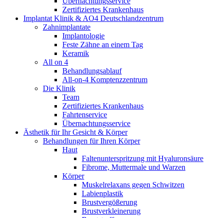
Übernachtungsservice
Zertifiziertes Krankenhaus
Implantat Klinik & AO4 Deutschlandzentrum
Zahnimplantate
Implantologie
Feste Zähne an einem Tag
Keramik
All on 4
Behandlungsablauf
All-on-4 Komptenzzentrum
Die Klinik
Team
Zertifiziertes Krankenhaus
Fahrtenservice
Übernachtungsservice
Ästhetik für Ihr Gesicht & Körper
Behandlungen für Ihren Körper
Haut
Faltenunterspritzung mit Hyaluronsäure
Fibrome, Muttermale und Warzen
Körper
Muskelrelaxans gegen Schwitzen
Labienplastik
Brustvergößerung
Brustverkleinerung