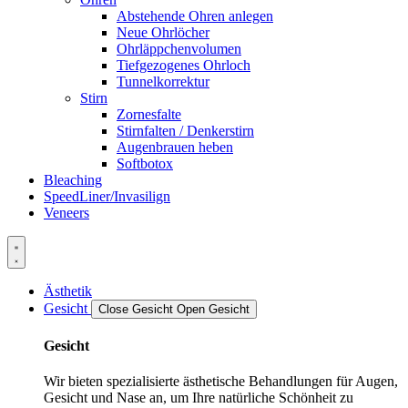
Abstehende Ohren anlegen
Neue Ohrlöcher
Ohrläppchenvolumen
Tiefgezogenes Ohrloch
Tunnelkorrektur
Stirn
Zornesfalte
Stirnfalten / Denkerstirn
Augenbrauen heben
Softbotox
Bleaching
SpeedLiner/Invasilign
Veneers
Ästhetik
Gesicht
Close Gesicht
Open Gesicht
Gesicht
Wir bieten spezialisierte ästhetische Behandlungen für Augen,
Gesicht und Nase an, um Ihre natürliche Schönheit zu