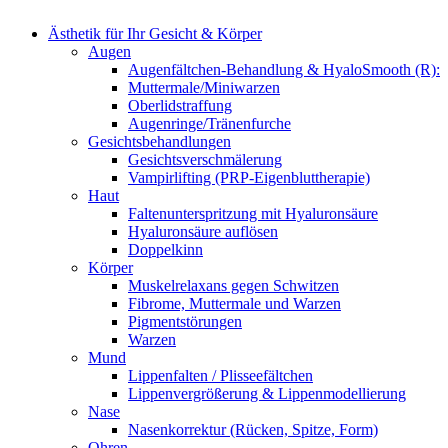
Ästhetik für Ihr Gesicht & Körper
Augen
Augenfältchen-Behandlung & HyaloSmooth (R):
Muttermale/Miniwarzen
Oberlidstraffung
Augenringe/Tränenfurche
Gesichtsbehandlungen
Gesichtsverschmälerung
Vampirlifting (PRP-Eigenbluttherapie)
Haut
Faltenunterspritzung mit Hyaluronsäure
Hyaluronsäure auflösen
Doppelkinn
Körper
Muskelrelaxans gegen Schwitzen
Fibrome, Muttermale und Warzen
Pigmentstörungen
Warzen
Mund
Lippenfalten / Plisseefältchen
Lippenvergrößerung & Lippenmodellierung
Nase
Nasenkorrektur (Rücken, Spitze, Form)
Ohren