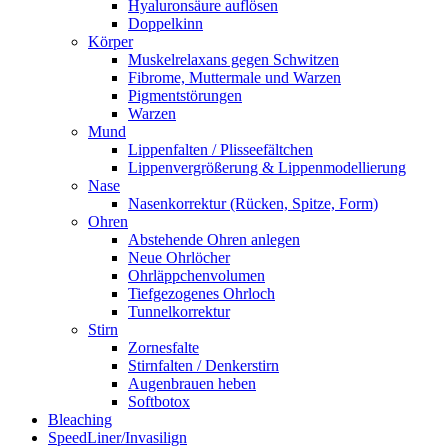
Hyaluronsäure auflösen
Doppelkinn
Körper
Muskelrelaxans gegen Schwitzen
Fibrome, Muttermale und Warzen
Pigmentstörungen
Warzen
Mund
Lippenfalten / Plisseefältchen
Lippenvergrößerung & Lippenmodellierung
Nase
Nasenkorrektur (Rücken, Spitze, Form)
Ohren
Abstehende Ohren anlegen
Neue Ohrlöcher
Ohrläppchenvolumen
Tiefgezogenes Ohrloch
Tunnelkorrektur
Stirn
Zornesfalte
Stirnfalten / Denkerstirn
Augenbrauen heben
Softbotox
Bleaching
SpeedLiner/Invasilign