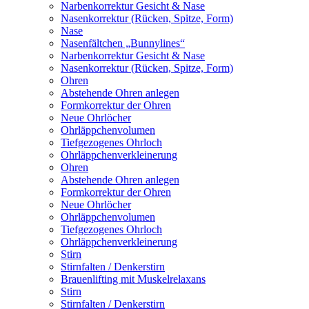
Narbenkorrektur Gesicht & Nase
Nasenkorrektur (Rücken, Spitze, Form)
Nase
Nasenfältchen „Bunnylines“
Narbenkorrektur Gesicht & Nase
Nasenkorrektur (Rücken, Spitze, Form)
Ohren
Abstehende Ohren anlegen
Formkorrektur der Ohren
Neue Ohrlöcher
Ohrläppchenvolumen
Tiefgezogenes Ohrloch
Ohrläppchenverkleinerung
Ohren
Abstehende Ohren anlegen
Formkorrektur der Ohren
Neue Ohrlöcher
Ohrläppchenvolumen
Tiefgezogenes Ohrloch
Ohrläppchenverkleinerung
Stirn
Stirnfalten / Denkerstirn
Brauenlifting mit Muskelrelaxans
Stirn
Stirnfalten / Denkerstirn