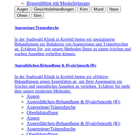
Brauenlifting mit Muskelrelaxans
Augen
Gesichtsbehandlungen
Kinn
Mund
Nase
Ohren
Stirn
Augenringe/Tränenfurche
In der Stadtwald Klinik in Krefeld bieten wir spezialisierte
Behandlungen zur Reduktion von Augenringen und Tränenfurchen
an. Erfahren Sie, wie unsere Methoden Ihnen zu einem frischen und
wachen Aussehen verhelfen können.
Augenfältchen-Behandlung & HyaloSmooth (R):
In der Stadtwald Klinik in Krefeld bieten wir effektive
Behandlungen gegen Augenfalten an, um Ihrer Augenpartie ein
frisches und jugendliches Aussehen zu verleihen. Erfahren Sie mehr
über unsere modernen Methoden.
Augen
Augenfältchen-Behandlung & HyaloSmooth (R):
Augenringe/Tränenfurche
Oberlidstraffung
Augen
Augenfältchen-Behandlung & HyaloSmooth (R):
Augenringe/Tränenfurche
Oberlidstraffung