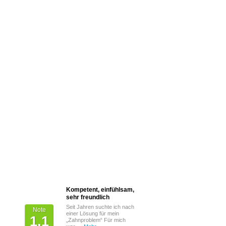
Kompetent, einfühlsam,
Von Patienten
sehr freundlich
bewertet mit
Seit Jahren suchte ich nach
Note
einer Lösung für mein
1,1
„Zahnproblem“ Für mich