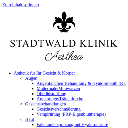
Zum Inhalt springen
Ästhetik für Ihr Gesicht & Körper
Augen
Augenfältchen-Behandlung & HyaloSmooth (R):
Muttermale/Miniwarzen
Oberlidstraffung
Augenringe/Tränenfurche
Gesichtsbehandlungen
Gesichtsverschmälerung
Vampirlifting (PRP-Eigenbluttherapie)
Haut
Faltenunterspritzung mit Hyaluronsäure