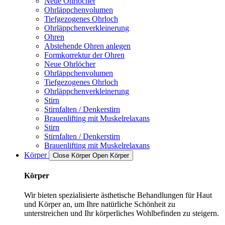
Neue Ohrlöcher
Ohrläppchenvolumen
Tiefgezogenes Ohrloch
Ohrläppchenverkleinerung
Ohren
Abstehende Ohren anlegen
Formkorrektur der Ohren
Neue Ohrlöcher
Ohrläppchenvolumen
Tiefgezogenes Ohrloch
Ohrläppchenverkleinerung
Stirn
Stirnfalten / Denkerstirn
Brauenlifting mit Muskelrelaxans
Stirn
Stirnfalten / Denkerstirn
Brauenlifting mit Muskelrelaxans
Körper
Close Körper
Open Körper
Körper
Wir bieten spezialisierte ästhetische Behandlungen für Haut
und Körper an, um Ihre natürliche Schönheit zu
unterstreichen und Ihr körperliches Wohlbefinden zu steigern.