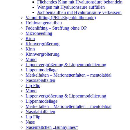
Fliehendes Kinn mit Hyaluronsäure behandeln
Wangen mit Hyaluronsäure auffüllen
Jochbeinaufbau mit Hyaluronsäure verbessern
Vampirlifting (PRP-Eigenbluttherapie)
Hohlwangenaufbau
Fadenlifting – Straffung ohne OP
Microneedling
Kinn
Kinnvergrößerung
Kinn
Kinnvergrößerung
Mund
Lippenvergrößerung & Lippenmodellierung
Lippenmodellage
Merkelfalten – Marionettenfalten – mentolabial
Nasolabialfalten
Lip Flip
Mund
Lippenvergrößerung & Lippenmodellierung
Lippenmodellage
Merkelfalten – Marionettenfalten – mentolabial
Nasolabialfalten
Lip Flip
Nase
Nasenfältchen „Bunnylines“