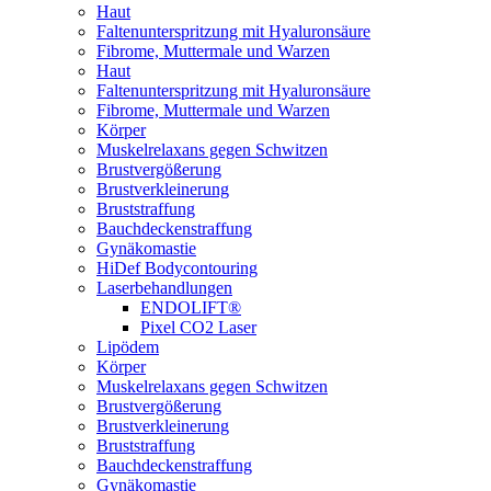
Haut
Faltenunterspritzung mit Hyaluronsäure
Fibrome, Muttermale und Warzen
Haut
Faltenunterspritzung mit Hyaluronsäure
Fibrome, Muttermale und Warzen
Körper
Muskelrelaxans gegen Schwitzen
Brustvergößerung
Brustverkleinerung
Bruststraffung
Bauchdeckenstraffung
Gynäkomastie
HiDef Bodycontouring
Laserbehandlungen
ENDOLIFT®
Pixel CO2 Laser
Lipödem
Körper
Muskelrelaxans gegen Schwitzen
Brustvergößerung
Brustverkleinerung
Bruststraffung
Bauchdeckenstraffung
Gynäkomastie