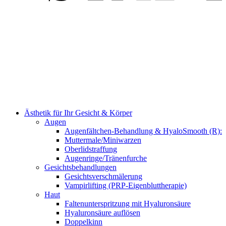
Ästhetik für Ihr Gesicht & Körper
Augen
Augenfältchen-Behandlung & HyaloSmooth (R):
Muttermale/Miniwarzen
Oberlidstraffung
Augenringe/Tränenfurche
Gesichtsbehandlungen
Gesichtsverschmälerung
Vampirlifting (PRP-Eigenbluttherapie)
Haut
Faltenunterspritzung mit Hyaluronsäure
Hyaluronsäure auflösen
Doppelkinn