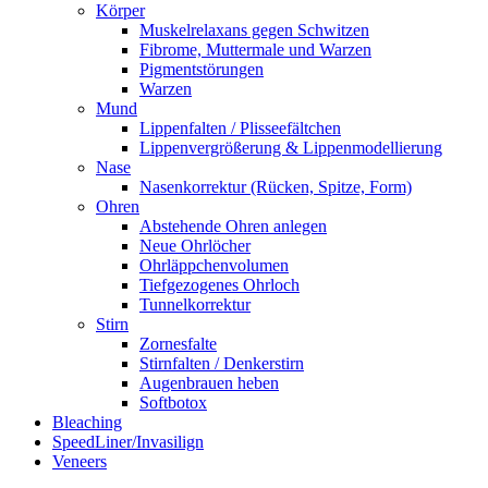
Körper
Muskelrelaxans gegen Schwitzen
Fibrome, Muttermale und Warzen
Pigmentstörungen
Warzen
Mund
Lippenfalten / Plisseefältchen
Lippenvergrößerung & Lippenmodellierung
Nase
Nasenkorrektur (Rücken, Spitze, Form)
Ohren
Abstehende Ohren anlegen
Neue Ohrlöcher
Ohrläppchenvolumen
Tiefgezogenes Ohrloch
Tunnelkorrektur
Stirn
Zornesfalte
Stirnfalten / Denkerstirn
Augenbrauen heben
Softbotox
Bleaching
SpeedLiner/Invasilign
Veneers