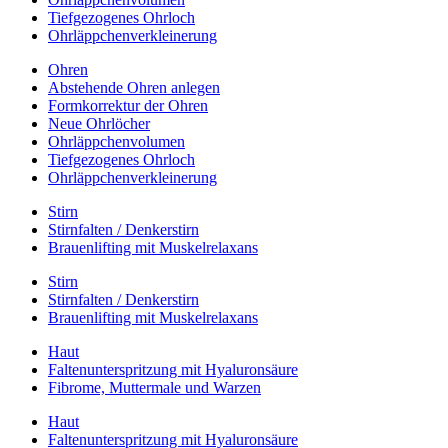
Tiefgezogenes Ohrloch
Ohrläppchenverkleinerung
Ohren
Abstehende Ohren anlegen
Formkorrektur der Ohren
Neue Ohrlöcher
Ohrläppchenvolumen
Tiefgezogenes Ohrloch
Ohrläppchenverkleinerung
Stirn
Stirnfalten / Denkerstirn
Brauenlifting mit Muskelrelaxans
Stirn
Stirnfalten / Denkerstirn
Brauenlifting mit Muskelrelaxans
Haut
Faltenunterspritzung mit Hyaluronsäure
Fibrome, Muttermale und Warzen
Haut
Faltenunterspritzung mit Hyaluronsäure