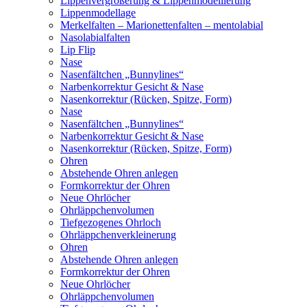
Lippenvergrößerung & Lippenmodellierung
Lippenmodellage
Merkelfalten – Marionettenfalten – mentolabial
Nasolabialfalten
Lip Flip
Nase
Nasenfältchen „Bunnylines“
Narbenkorrektur Gesicht & Nase
Nasenkorrektur (Rücken, Spitze, Form)
Nase
Nasenfältchen „Bunnylines“
Narbenkorrektur Gesicht & Nase
Nasenkorrektur (Rücken, Spitze, Form)
Ohren
Abstehende Ohren anlegen
Formkorrektur der Ohren
Neue Ohrlöcher
Ohrläppchenvolumen
Tiefgezogenes Ohrloch
Ohrläppchenverkleinerung
Ohren
Abstehende Ohren anlegen
Formkorrektur der Ohren
Neue Ohrlöcher
Ohrläppchenvolumen