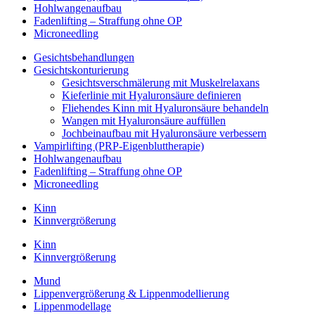
Hohlwangenaufbau
Fadenlifting – Straffung ohne OP
Microneedling
Gesichtsbehandlungen
Gesichtskonturierung
Gesichtsverschmälerung mit Muskelrelaxans
Kieferlinie mit Hyaluronsäure definieren
Fliehendes Kinn mit Hyaluronsäure behandeln
Wangen mit Hyaluronsäure auffüllen
Jochbeinaufbau mit Hyaluronsäure verbessern
Vampirlifting (PRP-Eigenbluttherapie)
Hohlwangenaufbau
Fadenlifting – Straffung ohne OP
Microneedling
Kinn
Kinnvergrößerung
Kinn
Kinnvergrößerung
Mund
Lippenvergrößerung & Lippenmodellierung
Lippenmodellage