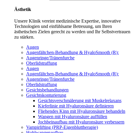
Ästhetik
Unsere Klinik vereint medizinische Expertise, innovative
Technologien und einfühlsame Betreuung, um Ihren
ästhetischen Zielen gerecht zu werden und Ihr Selbstvertrauen
zu stärken.
Augen
Augenfältchen-Behandlung & HyaloSmooth (R):
Augenringe/Tränenfurche
Oberlidstraffung
Augen
Augenfältchen-Behandlung & HyaloSmooth (R):
Augenringe/Tränenfurche
Oberlidstraffung
Gesichtsbehandlungen
Gesichtskonturierung
Gesichtsverschmälerung mit Muskelrelaxans
Kieferlinie mit Hyaluronsäure definieren
Fliehendes Kinn mit Hyaluronsäure behandeln
Wangen mit Hyaluronsäure auffüllen
Jochbeinaufbau mit Hyaluronsäure verbessern
Vampirlifting (PRP-Eigenbluttherapie)
Hohlwangenaufbau