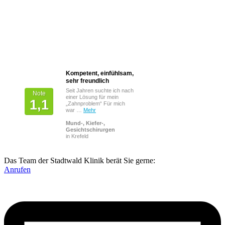
Kompetent, einfühlsam,
Von Patienten
sehr freundlich
bewertet mit
Seit Jahren suchte ich nach
Note
einer Lösung für mein
1,1
„Zahnproblem“ Für mich
war …
Mehr
Mund-, Kiefer-,
Gesichtschirurgen
in Krefeld
Das Team der Stadtwald Klinik berät Sie gerne:
Anrufen