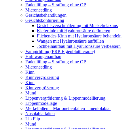
Fadenlifting – Straffung ohne OP
Microneedling
Gesichtsbehandlungen
Gesichtskonturierung
Gesichtsverschmälerung mit Muskelrelaxans
Kieferlinie mit Hyaluronsäure definieren
Fliehendes Kinn mit Hyaluronsäure behandeln
Wangen mit Hyaluronsäure auffüllen
Jochbeinaufbau mit Hyaluronsäure verbessern
Vampirlifting (PRP-Eigenbluttherapie)
Hohlwangenaufbau
Fadenlifting – Straffung ohne OP
Microneedling
Kinn
Kinnvergrößerung
Kinn
Kinnvergrößerung
Mund
Lippenvergrößerung & Lippenmodellierung
Lippenmodellage
Merkelfalten – Marionettenfalten – mentolabial
Nasolabialfalten
Lip Flip
Mund