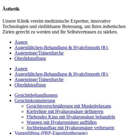
Ästhetik
Unsere Klinik vereint medizinische Expertise, innovative
Technologien und einfühlsame Betreuung, um Ihren ästhetischen
Zielen gerecht zu werden und Ihr Selbstvertrauen zu stärken.
Augen
Augenfältchen-Behandlung & HyaloSmooth (R):
Augenringe/Tränenfurche
Oberlidstraffung
Augen
Augenfältchen-Behandlung & HyaloSmooth (R):
Augenringe/Tränenfurche
Oberlidstraffung
Gesichtsbehandlungen
Gesichtskonturierung
Gesichtsverschmälerung mit Muskelrelaxans
Kieferlinie mit Hyaluronsäure definieren
Fliehendes Kinn mit Hyaluronsäure behandeln
Wangen mit Hyaluronsäure auffüllen
Jochbeinaufbau mit Hyaluronsäure verbessern
Vampirlifting (PRP-Eigenbluttherapie)