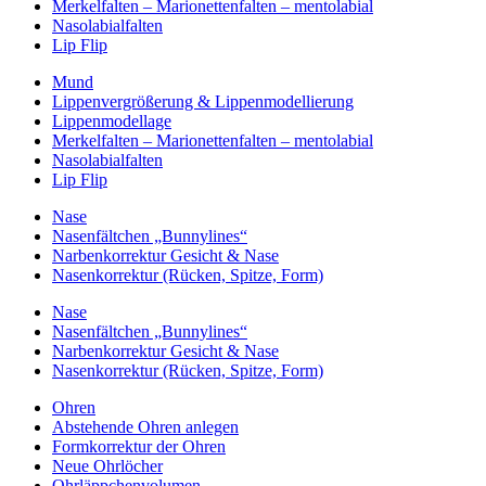
Merkelfalten – Marionettenfalten – mentolabial
Nasolabialfalten
Lip Flip
Mund
Lippenvergrößerung & Lippenmodellierung
Lippenmodellage
Merkelfalten – Marionettenfalten – mentolabial
Nasolabialfalten
Lip Flip
Nase
Nasenfältchen „Bunnylines“
Narbenkorrektur Gesicht & Nase
Nasenkorrektur (Rücken, Spitze, Form)
Nase
Nasenfältchen „Bunnylines“
Narbenkorrektur Gesicht & Nase
Nasenkorrektur (Rücken, Spitze, Form)
Ohren
Abstehende Ohren anlegen
Formkorrektur der Ohren
Neue Ohrlöcher
Ohrläppchenvolumen