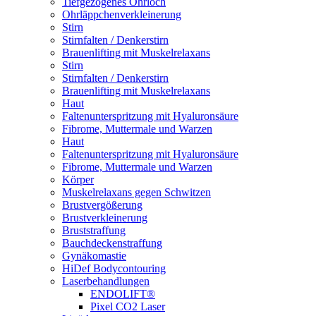
Tiefgezogenes Ohrloch
Ohrläppchenverkleinerung
Stirn
Stirnfalten / Denkerstirn
Brauenlifting mit Muskelrelaxans
Stirn
Stirnfalten / Denkerstirn
Brauenlifting mit Muskelrelaxans
Haut
Faltenunterspritzung mit Hyaluronsäure
Fibrome, Muttermale und Warzen
Haut
Faltenunterspritzung mit Hyaluronsäure
Fibrome, Muttermale und Warzen
Körper
Muskelrelaxans gegen Schwitzen
Brustvergößerung
Brustverkleinerung
Bruststraffung
Bauchdeckenstraffung
Gynäkomastie
HiDef Bodycontouring
Laserbehandlungen
ENDOLIFT®
Pixel CO2 Laser