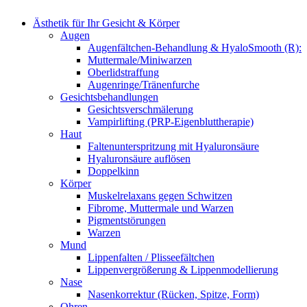
Ästhetik für Ihr Gesicht & Körper
Augen
Augenfältchen-Behandlung & HyaloSmooth (R):
Muttermale/Miniwarzen
Oberlidstraffung
Augenringe/Tränenfurche
Gesichtsbehandlungen
Gesichtsverschmälerung
Vampirlifting (PRP-Eigenbluttherapie)
Haut
Faltenunterspritzung mit Hyaluronsäure
Hyaluronsäure auflösen
Doppelkinn
Körper
Muskelrelaxans gegen Schwitzen
Fibrome, Muttermale und Warzen
Pigmentstörungen
Warzen
Mund
Lippenfalten / Plisseefältchen
Lippenvergrößerung & Lippenmodellierung
Nase
Nasenkorrektur (Rücken, Spitze, Form)
Ohren