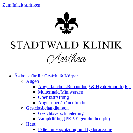
Zum Inhalt springen
Ästhetik für Ihr Gesicht & Körper
Augen
Augenfältchen-Behandlung & HyaloSmooth (R):
Muttermale/Miniwarzen
Oberlidstraffung
Augenringe/Tränenfurche
Gesichtsbehandlungen
Gesichtsverschmälerung
Vampirlifting (PRP-Eigenbluttherapie)
Haut
Faltenunterspritzung mit Hyaluronsäure