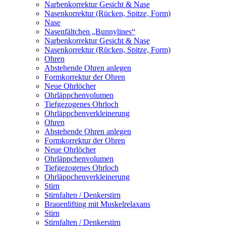
Narbenkorrektur Gesicht & Nase
Nasenkorrektur (Rücken, Spitze, Form)
Nase
Nasenfältchen „Bunnylines“
Narbenkorrektur Gesicht & Nase
Nasenkorrektur (Rücken, Spitze, Form)
Ohren
Abstehende Ohren anlegen
Formkorrektur der Ohren
Neue Ohrlöcher
Ohrläppchenvolumen
Tiefgezogenes Ohrloch
Ohrläppchenverkleinerung
Ohren
Abstehende Ohren anlegen
Formkorrektur der Ohren
Neue Ohrlöcher
Ohrläppchenvolumen
Tiefgezogenes Ohrloch
Ohrläppchenverkleinerung
Stirn
Stirnfalten / Denkerstirn
Brauenlifting mit Muskelrelaxans
Stirn
Stirnfalten / Denkerstirn