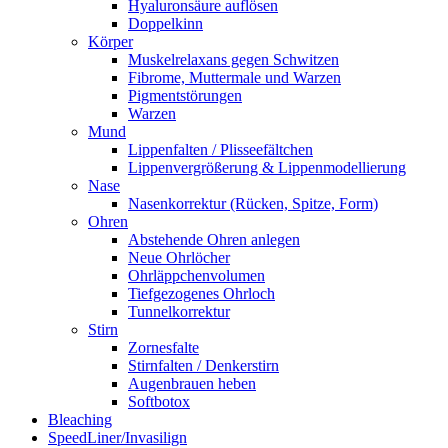
Hyaluronsäure auflösen
Doppelkinn
Körper
Muskelrelaxans gegen Schwitzen
Fibrome, Muttermale und Warzen
Pigmentstörungen
Warzen
Mund
Lippenfalten / Plisseefältchen
Lippenvergrößerung & Lippenmodellierung
Nase
Nasenkorrektur (Rücken, Spitze, Form)
Ohren
Abstehende Ohren anlegen
Neue Ohrlöcher
Ohrläppchenvolumen
Tiefgezogenes Ohrloch
Tunnelkorrektur
Stirn
Zornesfalte
Stirnfalten / Denkerstirn
Augenbrauen heben
Softbotox
Bleaching
SpeedLiner/Invasilign