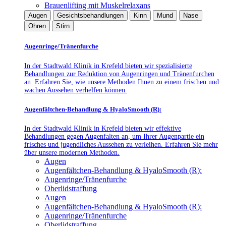
Brauenlifting mit Muskelrelaxans
Augen
Gesichtsbehandlungen
Kinn
Mund
Nase
Ohren
Stirn
Augenringe/Tränenfurche
In der Stadtwald Klinik in Krefeld bieten wir spezialisierte
Behandlungen zur Reduktion von Augenringen und Tränenfurchen
an. Erfahren Sie, wie unsere Methoden Ihnen zu einem frischen und
wachen Aussehen verhelfen können.
Augenfältchen-Behandlung & HyaloSmooth (R):
In der Stadtwald Klinik in Krefeld bieten wir effektive
Behandlungen gegen Augenfalten an, um Ihrer Augenpartie ein
frisches und jugendliches Aussehen zu verleihen. Erfahren Sie mehr
über unsere modernen Methoden.
Augen
Augenfältchen-Behandlung & HyaloSmooth (R):
Augenringe/Tränenfurche
Oberlidstraffung
Augen
Augenfältchen-Behandlung & HyaloSmooth (R):
Augenringe/Tränenfurche
Oberlidstraffung