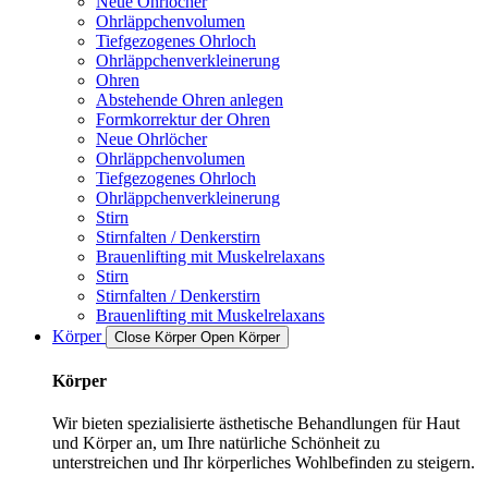
Neue Ohrlöcher
Ohrläppchenvolumen
Tiefgezogenes Ohrloch
Ohrläppchenverkleinerung
Ohren
Abstehende Ohren anlegen
Formkorrektur der Ohren
Neue Ohrlöcher
Ohrläppchenvolumen
Tiefgezogenes Ohrloch
Ohrläppchenverkleinerung
Stirn
Stirnfalten / Denkerstirn
Brauenlifting mit Muskelrelaxans
Stirn
Stirnfalten / Denkerstirn
Brauenlifting mit Muskelrelaxans
Körper
Close Körper
Open Körper
Körper
Wir bieten spezialisierte ästhetische Behandlungen für Haut
und Körper an, um Ihre natürliche Schönheit zu
unterstreichen und Ihr körperliches Wohlbefinden zu steigern.