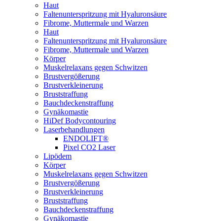
Haut
Faltenunterspritzung mit Hyaluronsäure
Fibrome, Muttermale und Warzen
Haut
Faltenunterspritzung mit Hyaluronsäure
Fibrome, Muttermale und Warzen
Körper
Muskelrelaxans gegen Schwitzen
Brustvergößerung
Brustverkleinerung
Bruststraffung
Bauchdeckenstraffung
Gynäkomastie
HiDef Bodycontouring
Laserbehandlungen
ENDOLIFT®
Pixel CO2 Laser
Lipödem
Körper
Muskelrelaxans gegen Schwitzen
Brustvergößerung
Brustverkleinerung
Bruststraffung
Bauchdeckenstraffung
Gynäkomastie