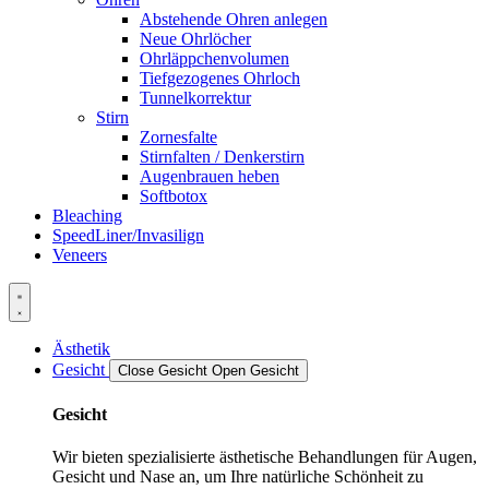
Abstehende Ohren anlegen
Neue Ohrlöcher
Ohrläppchenvolumen
Tiefgezogenes Ohrloch
Tunnelkorrektur
Stirn
Zornesfalte
Stirnfalten / Denkerstirn
Augenbrauen heben
Softbotox
Bleaching
SpeedLiner/Invasilign
Veneers
Ästhetik
Gesicht
Close Gesicht
Open Gesicht
Gesicht
Wir bieten spezialisierte ästhetische Behandlungen für Augen,
Gesicht und Nase an, um Ihre natürliche Schönheit zu