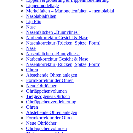
Lippenvergrößerung & Lippenmodellierung
Lippenmodellage
Merkelfalten – Marionettenfalten – mentolabial
Nasolabialfalten
Lip Flip
Nase
Nasenfältchen „Bunnylines“
Narbenkorrektur Gesicht & Nase
Nasenkorrektur (Rücken, Spitze, Form)
Nase
Nasenfältchen „Bunnylines“
Narbenkorrektur Gesicht & Nase
Nasenkorrektur (Rücken, Spitze, Form)
Ohren
Abstehende Ohren anlegen
Formkorrektur der Ohren
Neue Ohrlöcher
Ohrläppchenvolumen
Tiefgezogenes Ohrloch
Ohrläppchenverkleinerung
Ohren
Abstehende Ohren anlegen
Formkorrektur der Ohren
Neue Ohrlöcher
Ohrläppchenvolumen