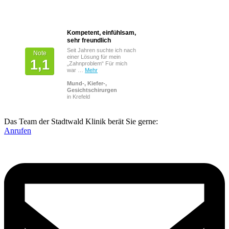
Kompetent, einfühlsam,
Von Patienten
sehr freundlich
bewertet mit
Seit Jahren suchte ich nach
Note
einer Lösung für mein
1,1
„Zahnproblem“ Für mich
war …
Mehr
Mund-, Kiefer-,
Gesichtschirurgen
in Krefeld
Das Team der Stadtwald Klinik berät Sie gerne:
Anrufen