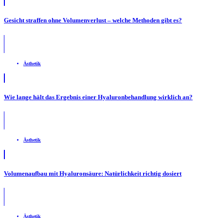
Gesicht straffen ohne Volumenverlust – welche Methoden gibt es?
Ästhetik
Wie lange hält das Ergebnis einer Hyaluronbehandlung wirklich an?
Ästhetik
Volumenaufbau mit Hyaluronsäure: Natürlichkeit richtig dosiert
Ästhetik