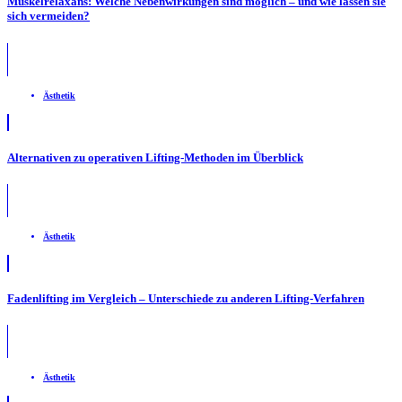
Muskelrelaxans: Welche Nebenwirkungen sind möglich – und wie lassen sie
sich vermeiden?
Ästhetik
Alternativen zu operativen Lifting-Methoden im Überblick
Ästhetik
Fadenlifting im Vergleich – Unterschiede zu anderen Lifting-Verfahren
Ästhetik