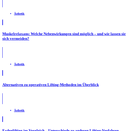
Ästhetik
Muskelrelaxans: Welche Nebenwirkungen sind möglich – und wie lassen sie
sich vermeiden?
Ästhetik
Alternativen zu operativen Lifting-Methoden im Überblick
Ästhetik
Fadenlifting im Vergleich – Unterschiede zu anderen Lifting-Verfahren