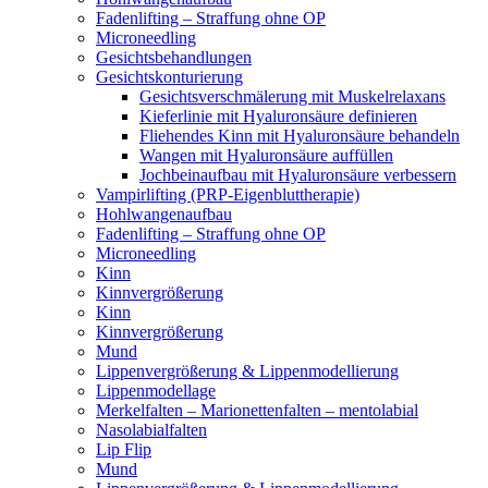
Fadenlifting – Straffung ohne OP
Microneedling
Gesichtsbehandlungen
Gesichtskonturierung
Gesichtsverschmälerung mit Muskelrelaxans
Kieferlinie mit Hyaluronsäure definieren
Fliehendes Kinn mit Hyaluronsäure behandeln
Wangen mit Hyaluronsäure auffüllen
Jochbeinaufbau mit Hyaluronsäure verbessern
Vampirlifting (PRP-Eigenbluttherapie)
Hohlwangenaufbau
Fadenlifting – Straffung ohne OP
Microneedling
Kinn
Kinnvergrößerung
Kinn
Kinnvergrößerung
Mund
Lippenvergrößerung & Lippenmodellierung
Lippenmodellage
Merkelfalten – Marionettenfalten – mentolabial
Nasolabialfalten
Lip Flip
Mund