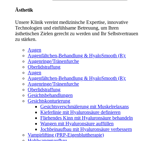
Ästhetik
Unsere Klinik vereint medizinische Expertise, innovative
Technologien und einfühlsame Betreuung, um Ihren
ästhetischen Zielen gerecht zu werden und Ihr Selbstvertrauen
zu stärken.
Augen
Augenfältchen-Behandlung & HyaloSmooth (R):
Augenringe/Tränenfurche
Oberlidstraffung
Augen
Augenfältchen-Behandlung & HyaloSmooth (R):
Augenringe/Tränenfurche
Oberlidstraffung
Gesichtsbehandlungen
Gesichtskonturierung
Gesichtsverschmälerung mit Muskelrelaxans
Kieferlinie mit Hyaluronsäure definieren
Fliehendes Kinn mit Hyaluronsäure behandeln
Wangen mit Hyaluronsäure auffüllen
Jochbeinaufbau mit Hyaluronsäure verbessern
Vampirlifting (PRP-Eigenbluttherapie)
Hohlwangenaufbau