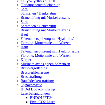
Tiefgezogenes Ohrloch
Ohrläppchenverkleinerung
Stirn
Stirnfalten / Denkerstirn
Brauenlifting mit Muskelrelaxans
Stirn
Stirnfalten / Denkerstirn
Brauenlifting mit Muskelrelaxans
Haut
Faltenunterspritzung mit Hyaluronsäure
Fibrome, Muttermale und Warzen
Haut
Faltenunterspritzung mit Hyaluronsäure
Fibrome, Muttermale und Warzen
Körper
Muskelrelaxans gegen Schwitzen
Brustvergößerung
Brustverkleinerung
Bruststraffung
Bauchdeckenstraffung
Gynäkomastie
HiDef Bodycontouring
Laserbehandlungen
ENDOLIFT®
Pixel CO2 Laser