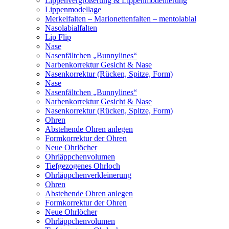
Lippenvergrößerung & Lippenmodellierung
Lippenmodellage
Merkelfalten – Marionettenfalten – mentolabial
Nasolabialfalten
Lip Flip
Nase
Nasenfältchen „Bunnylines“
Narbenkorrektur Gesicht & Nase
Nasenkorrektur (Rücken, Spitze, Form)
Nase
Nasenfältchen „Bunnylines“
Narbenkorrektur Gesicht & Nase
Nasenkorrektur (Rücken, Spitze, Form)
Ohren
Abstehende Ohren anlegen
Formkorrektur der Ohren
Neue Ohrlöcher
Ohrläppchenvolumen
Tiefgezogenes Ohrloch
Ohrläppchenverkleinerung
Ohren
Abstehende Ohren anlegen
Formkorrektur der Ohren
Neue Ohrlöcher
Ohrläppchenvolumen