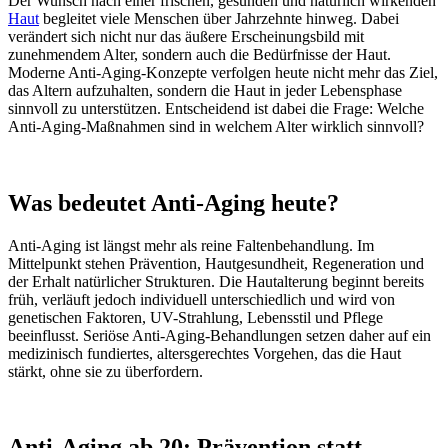
Der Wunsch nach einer frischen, gesunden und natürlich wirkenden
Haut
begleitet viele Menschen über Jahrzehnte hinweg. Dabei
verändert sich nicht nur das äußere Erscheinungsbild mit
zunehmendem Alter, sondern auch die Bedürfnisse der Haut.
Moderne Anti-Aging-Konzepte verfolgen heute nicht mehr das Ziel,
das Altern aufzuhalten, sondern die Haut in jeder Lebensphase
sinnvoll zu unterstützen. Entscheidend ist dabei die Frage: Welche
Anti-Aging-Maßnahmen sind in welchem Alter wirklich sinnvoll?
Was bedeutet Anti-Aging heute?
Anti-Aging ist längst mehr als reine Faltenbehandlung. Im
Mittelpunkt stehen Prävention, Hautgesundheit, Regeneration und
der Erhalt natürlicher Strukturen. Die Hautalterung beginnt bereits
früh, verläuft jedoch individuell unterschiedlich und wird von
genetischen Faktoren, UV-Strahlung, Lebensstil und Pflege
beeinflusst. Seriöse Anti-Aging-Behandlungen setzen daher auf ein
medizinisch fundiertes, altersgerechtes Vorgehen, das die Haut
stärkt, ohne sie zu überfordern.
Anti-Aging ab 20: Prävention statt