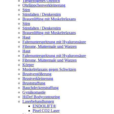
Tiefgezogenes Ohrloch
Ohrläppchenverkleinerung
Stirn
Stirnfalten / Denkerstirn
Brauenlifting mit Muskelrelaxans
Stirn
Stirnfalten / Denkerstirn
Brauenlifting mit Muskelrelaxans
Haut
Faltenunterspritzung mit Hyaluronsäure
Fibrome, Muttermale und Warzen
Haut
Faltenunterspritzung mit Hyaluronsäure
Fibrome, Muttermale und Warzen
Körper
Muskelrelaxans gegen Schwitzen
Brustvergößerung
Brustverkleinerung
Bruststraffung
Bauchdeckenstraffung
Gynäkomastie
HiDef Bodycontouring
Laserbehandlungen
ENDOLIFT®
Pixel CO2 Laser