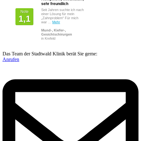
sehr freundlich
bewertet mit
Seit Jahren suchte ich nach
Note
einer Lösung für mein
1,1
„Zahnproblem“ Für mich
war …
Mehr
Mund-, Kiefer-,
Gesichtschirurgen
in Krefeld
Das Team der Stadtwald Klinik berät Sie gerne:
Anrufen