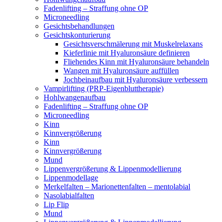
Fadenlifting – Straffung ohne OP
Microneedling
Gesichtsbehandlungen
Gesichtskonturierung
Gesichtsverschmälerung mit Muskelrelaxans
Kieferlinie mit Hyaluronsäure definieren
Fliehendes Kinn mit Hyaluronsäure behandeln
Wangen mit Hyaluronsäure auffüllen
Jochbeinaufbau mit Hyaluronsäure verbessern
Vampirlifting (PRP-Eigenbluttherapie)
Hohlwangenaufbau
Fadenlifting – Straffung ohne OP
Microneedling
Kinn
Kinnvergrößerung
Kinn
Kinnvergrößerung
Mund
Lippenvergrößerung & Lippenmodellierung
Lippenmodellage
Merkelfalten – Marionettenfalten – mentolabial
Nasolabialfalten
Lip Flip
Mund