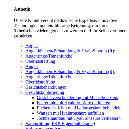
Ästhetik
Unsere Klinik vereint medizinische Expertise, innovative
Technologien und einfühlsame Betreuung, um Ihren
ästhetischen Zielen gerecht zu werden und Ihr Selbstvertrauen
zu stärken.
Augen
Augenfältchen-Behandlung & HyaloSmooth (R):
Augenringe/Tränenfurche
Oberlidstraffung
Augen
Augenfältchen-Behandlung & HyaloSmooth (R):
Augenringe/Tränenfurche
Oberlidstraffung
Gesichtsbehandlungen
Gesichtskonturierung
Gesichtsverschmälerung mit Muskelrelaxans
Kieferlinie mit Hyaluronsäure definieren
Fliehendes Kinn mit Hyaluronsäure behandeln
Wangen mit Hyaluronsäure auffüllen
Jochbeinaufbau mit Hyaluronsäure verbessern
Vampirlifting (PRP-Eigenbluttherapie)
Hohlwangenaufbau