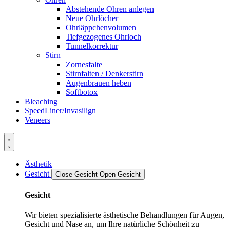
Abstehende Ohren anlegen
Neue Ohrlöcher
Ohrläppchenvolumen
Tiefgezogenes Ohrloch
Tunnelkorrektur
Stirn
Zornesfalte
Stirnfalten / Denkerstirn
Augenbrauen heben
Softbotox
Bleaching
SpeedLiner/Invasilign
Veneers
Ästhetik
Gesicht
Close Gesicht
Open Gesicht
Gesicht
Wir bieten spezialisierte ästhetische Behandlungen für Augen,
Gesicht und Nase an, um Ihre natürliche Schönheit zu