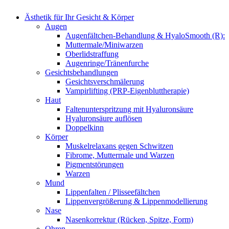
Ästhetik für Ihr Gesicht & Körper
Augen
Augenfältchen-Behandlung & HyaloSmooth (R):
Muttermale/Miniwarzen
Oberlidstraffung
Augenringe/Tränenfurche
Gesichtsbehandlungen
Gesichtsverschmälerung
Vampirlifting (PRP-Eigenbluttherapie)
Haut
Faltenunterspritzung mit Hyaluronsäure
Hyaluronsäure auflösen
Doppelkinn
Körper
Muskelrelaxans gegen Schwitzen
Fibrome, Muttermale und Warzen
Pigmentstörungen
Warzen
Mund
Lippenfalten / Plisseefältchen
Lippenvergrößerung & Lippenmodellierung
Nase
Nasenkorrektur (Rücken, Spitze, Form)
Ohren