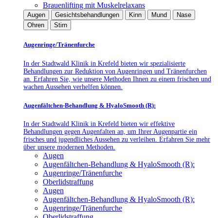
Brauenlifting mit Muskelrelaxans
Augen
Gesichtsbehandlungen
Kinn
Mund
Nase
Ohren
Stirn
Augenringe/Tränenfurche
In der Stadtwald Klinik in Krefeld bieten wir spezialisierte
Behandlungen zur Reduktion von Augenringen und Tränenfurchen
an. Erfahren Sie, wie unsere Methoden Ihnen zu einem frischen und
wachen Aussehen verhelfen können.
Augenfältchen-Behandlung & HyaloSmooth (R):
In der Stadtwald Klinik in Krefeld bieten wir effektive
Behandlungen gegen Augenfalten an, um Ihrer Augenpartie ein
frisches und jugendliches Aussehen zu verleihen. Erfahren Sie mehr
über unsere modernen Methoden.
Augen
Augenfältchen-Behandlung & HyaloSmooth (R):
Augenringe/Tränenfurche
Oberlidstraffung
Augen
Augenfältchen-Behandlung & HyaloSmooth (R):
Augenringe/Tränenfurche
Oberlidstraffung