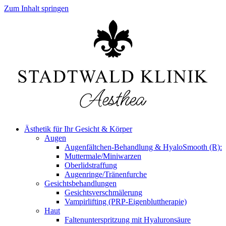
Zum Inhalt springen
Ästhetik für Ihr Gesicht & Körper
Augen
Augenfältchen-Behandlung & HyaloSmooth (R):
Muttermale/Miniwarzen
Oberlidstraffung
Augenringe/Tränenfurche
Gesichtsbehandlungen
Gesichtsverschmälerung
Vampirlifting (PRP-Eigenbluttherapie)
Haut
Faltenunterspritzung mit Hyaluronsäure