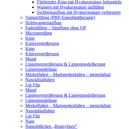
Fliehendes Kinn mit Hyaluronsäure behandeln
Wangen mit Hyaluronsäure auffüllen
Jochbeinaufbau mit Hyaluronsäure verbessern
Vampirlifting (PRP-Eigenbluttherapie)
Hohlwangenaufbau
Fadenlifting – Straffung ohne OP
Microneedling
Kinn
Kinnvergrößerung
Kinn
Kinnvergrößerung
Mund
Lippenvergrößerung & Lippenmodellierung
Lippenmodellage
Merkelfalten – Marionettenfalten – mentolabial
Nasolabialfalten
Lip Flip
Mund
Lippenvergrößerung & Lippenmodellierung
Lippenmodellage
Merkelfalten – Marionettenfalten – mentolabial
Nasolabialfalten
Lip Flip
Nase
Nasenfältchen „Bunnylines“