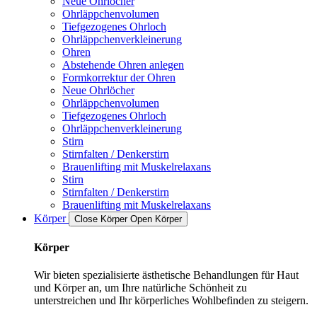
Neue Ohrlöcher
Ohrläppchenvolumen
Tiefgezogenes Ohrloch
Ohrläppchenverkleinerung
Ohren
Abstehende Ohren anlegen
Formkorrektur der Ohren
Neue Ohrlöcher
Ohrläppchenvolumen
Tiefgezogenes Ohrloch
Ohrläppchenverkleinerung
Stirn
Stirnfalten / Denkerstirn
Brauenlifting mit Muskelrelaxans
Stirn
Stirnfalten / Denkerstirn
Brauenlifting mit Muskelrelaxans
Körper
Close Körper
Open Körper
Körper
Wir bieten spezialisierte ästhetische Behandlungen für Haut
und Körper an, um Ihre natürliche Schönheit zu
unterstreichen und Ihr körperliches Wohlbefinden zu steigern.