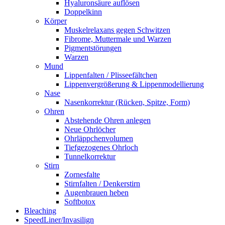
Hyaluronsäure auflösen
Doppelkinn
Körper
Muskelrelaxans gegen Schwitzen
Fibrome, Muttermale und Warzen
Pigmentstörungen
Warzen
Mund
Lippenfalten / Plisseefältchen
Lippenvergrößerung & Lippenmodellierung
Nase
Nasenkorrektur (Rücken, Spitze, Form)
Ohren
Abstehende Ohren anlegen
Neue Ohrlöcher
Ohrläppchenvolumen
Tiefgezogenes Ohrloch
Tunnelkorrektur
Stirn
Zornesfalte
Stirnfalten / Denkerstirn
Augenbrauen heben
Softbotox
Bleaching
SpeedLiner/Invasilign