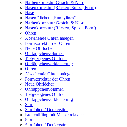
Narbenkorrektur Gesicht & Nase
Nasenkorrektur (Rücken, Spitze, Form)
Nase
Nasenfältchen „Bunnylines“
Narbenkorrektur Gesicht & Nase
Nasenkorrektur (Rücken, Spitze, Form)
Ohren
Abstehende Ohren anlegen
Formkorrektur der Ohren
Neue Ohrlöcher
Ohrläppchenvolumen
Tiefgezogenes Ohrloch
Ohrläppchenverkleinerung
Ohren
Abstehende Ohren anlegen
Formkorrektur der Ohren
Neue Ohrlöcher
Ohrläppchenvolumen
Tiefgezogenes Ohrloch
Ohrläppchenverkleinerung
Stirn
Stirnfalten / Denkerstirn
Brauenlifting mit Muskelrelaxans
Stirn
Stirnfalten / Denkerstirn