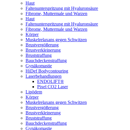
Haut
Faltenunterspritzung mit Hyaluronsäure
Fibrome, Muttermale und Warzen
Haut
Faltenunterspritzung mit Hyaluronsäure
Fibrome, Muttermale und Warzen
Körper
Muskelrelaxans gegen Schwitzen
Brustvergößerung
Brustverkleinerung
Bruststraffung
Bauchdeckenstraffung
Gynäkomastie
HiDef Bodycontouring
Laserbehandlungen
ENDOLIFT®
Pixel CO2 Laser
Lipödem
Körper
Muskelrelaxans gegen Schwitzen
Brustvergößerung
Brustverkleinerung
Bruststraffung
Bauchdeckenstraffung
Gynäkomastie